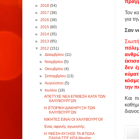
πραγμ
►
2018
(54)
Τον κ
►
2017
(38)
για τη
►
2016
(38)
►
2015
(80)
Σαν ν
►
2014
(35)
Σιωπή
►
2013
(95)
πόλεμ
▼
2012
(151)
ανθρώ
►
Δεκεμβρίου
(11)
έκτισ
►
Νοεμβρίου
(5)
δεν έ
►
Οκτωβρίου
(4)
κύματ
►
Σεπτεμβρίου
(13)
κόσμο
►
Αυγούστου
(5)
την π
▼
Ιουλίου
(18)
ΑΠΕΤΥΧΕ ΝΕΑ ΕΠΙΘΕΣΗ ΚΑΤΑ ΤΩΝ
Και π
ΧΑΛΥΒΟΥΡΓΩΝ
καθημε
Η ΙΣΤΟΡΙΚΗ ΔΙΑΚΗΡΥΞΗ ΤΩΝ
διανο
ΧΑΛΥΒΟΥΡΓΩΝ
ΝΙΚΗΤΕΣ ΕΙΝΑΙ ΟΙ ΧΑΛΥΒΟΥΡΓΟΙ!
Ένας αφανής αγωνιστής
Η ΥΦΕΣΗ ΑΥΞΗΣΕ ΤΑ ΦΤΩΧΑ
ΠΑΙΔΙΑ ΣΤΙΣ ΗΠΑ Μεγάλη ...