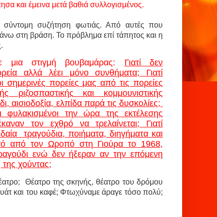
ησα και έμεινα μετά βαθιά συλλογισμένος.
α σύντομη συζήτηση φωτιάς. Από αυτές που
πάνω στη βράση. Το πρόβλημα επί τάπητος και η
.
ε μια στιγμή βουβαμάρας:
Γιατί δεν
ρεία αλλά λέει μόνο συνθήματα; Γιατί
ι σημερινές πορείες μας από τις πορείες
ής ριζοσπαστικής και κομμουνιστικής
ι, αισιοδοξία, ελπίδα παρά τις δυσκολίες;
οι φυλακισμένοι την ώρα της εκτέλεσης
καναν τον εχθρό να τρελαίνεται; Γιατί
δαία τραγούδια, ποιήματα, διηγήματα και
γωγό από τον Ωροπό στη Γιούρα το 1968,
τραγούδι ενώ δεν ήξεραν αν την επόμενη
 της χούντας;
έατρο;
Θέατρο της σκηνής, θέατρο του δρόμου
πουάτ και του καφέ; Φτωχύναμε άραγε τόσο πολύ;