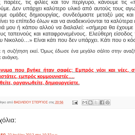
ς παρέες, τις φιλίες και τον περίγυρο, κάνουμε τις 
ύμε. Δεν υπάρχει καλύτερο υλικό από αυτούς τους αγ
με ομάδες δημιουργίας, συνδεόμαστε μεταξύ μας και
ίνει το επίπεδο όλων και να αναδεικνύονται τα καλύτερ
νιά μου ή κάπου αλλού να διαλαλεί: «σήμερα θα έχουμε
ους ταπεινούς και καταφρονεμένους. Ελεύθερη είσοδος
ου Νικολού…» Είναι κάτι που δεν υπάρχει. Κάτι που ο κό
ε η συζήτηση εκεί. Όμως έδωσε ένα μεγάλο σάλτο στην αναζ
ε ανάγκη.
νυμα που βγήκε ήταν σαφές: Εμπρός νέοι και νέες, σ
στάτες, εμπρός κομμουνιστές….
θείτε, οργανωθείτε, δημιουργείστε.
θηκε από
ΒΑΣΙΛΕΙΟΥ ΣΤΕΡΓΙΟΣ
στις
20:56
χόλια: