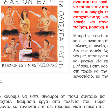
ανυπότακτοι εργά
να πάρουν την υπό
πια η κυριαρχία τ
αποχαύνωσης και
λαϊκής και πανα
ποίηση, μουσική,
Μπορεί να φανεί στ
και οι επαναστατημέν
παλέτες, το πινέλο,
δεν είναι αστείο. 
νέα μας απόπειρα τ
και μεγάλα νέα έ
μιλήσουμε στην καρδ
στη παρέα και την 
εργοστάσιο, με τη
ες…
ο κάνουμε να είστε σίγουροι ότι πολύ σύντομα θα
ταχτούν θαυμάσια έργα από ταλέντα που τώρα
νονται και χάνονται γιατί δεν τολμάμε, γιατί η πίεση της