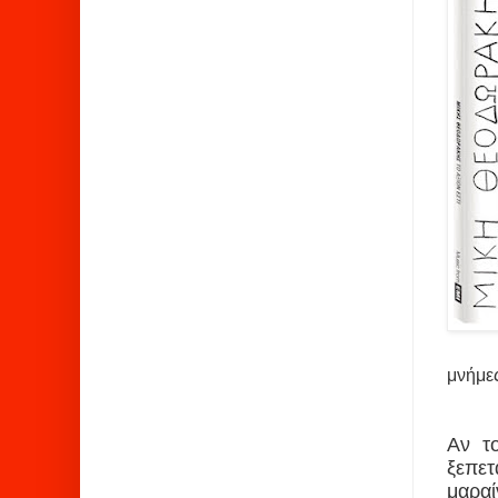
μνήμ
Αν τ
ξεπε
μαραί