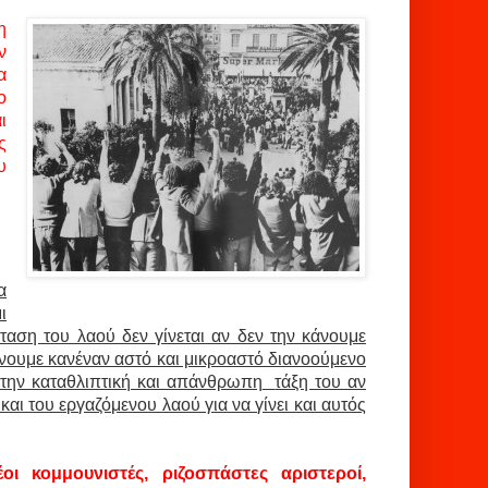
η
ν
α
ο
ι
ς
υ
α
ι
ταση του λαού δεν γίνεται αν δεν την κάνουμε
ένουμε κανέναν αστό και μικροαστό διανοούμενο
την καταθλιπτική και απάνθρωπη
τάξη του αν
και του εργαζόμενου λαού για να γίνει και αυτός
έοι κομμουνιστές, ριζοσπάστες αριστεροί,