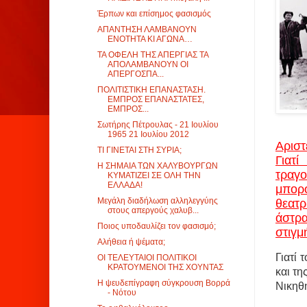
Έρπων και επίσημος φασισμός
ΑΠΑΝΤΗΣΗ ΛΑΜΒΑΝΟΥΝ
ΕΝΟΤΗΤΑ ΚΙ ΑΓΩΝΑ…
ΤΑ ΟΦΕΛΗ ΤΗΣ ΑΠΕΡΓΙΑΣ ΤΑ
ΑΠΟΛΑΜΒΑΝΟΥΝ ΟΙ
ΑΠΕΡΓΟΣΠΑ...
ΠΟΛΙΤΙΣΤΙΚΗ ΕΠΑΝΑΣΤΑΣΗ.
ΕΜΠΡΟΣ ΕΠΑΝΑΣΤΑΤΕΣ,
ΕΜΠΡΟΣ...
Σωτήρης Πέτρουλας - 21 Ιουλίου
1965 21 Ιουλίου 2012
Αριστ
ΤΙ ΓΙΝΕΤΑΙ ΣΤΗ ΣΥΡΙΑ;
Γιατ
Η ΣΗΜΑΙΑ ΤΩΝ ΧΑΛΥΒΟΥΡΓΩΝ
τραγ
ΚΥΜΑΤΙΖΕΙ ΣΕ ΟΛΗ ΤΗΝ
ΕΛΛΑΔΑ!
μπορο
Μεγάλη διαδήλωση αλληλεγγύης
θεατρ
στους απεργούς χαλυβ...
άστρα
Ποιος υποδαυλίζει τον φασισμό;
στιγμ
Αλήθεια ή ψέματα;
Γιατί 
ΟΙ ΤΕΛΕΥΤΑΙΟΙ ΠΟΛΙΤΙΚΟΙ
ΚΡΑΤΟΥΜΕΝΟΙ ΤΗΣ ΧΟΥΝΤΑΣ
και τη
Η ψευδεπίγραφη σύγκρουση Βορρά
Νικηθή
- Νότου