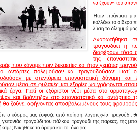
να έχουν» του απάντ
Ήταν πράγματι μι
κολλάνε το σίδερο 
λύση το δίλημμά μας
Αναρωτήθηκα σ
τραγουδάει η πο
διαφέρουν τόσο ο
της επαναστατικ
εράς που κάναμε πριν δεκαετίες και ήταν γεμάτες τραγούδ
ί οι αντάρτες πολεμούσαν και τραγουδούσαν; Γιατί 
ουδούσαν με στεντόρεια επαναστατική δύναμη και έ
ύσαν μέσα σε φυλακές και εξορίες να γράφονται σπου
ικά έργα; Γιατί οι εξόριστοι νέοι μέσα στο αρματα
ψαν και βρόντηξαν στο επαναστατικό και αντάρτικο 
ή θα ζούνε, αφήνοντας αποσβολωμένους τους φρουρούς
τότε ο κόσμος μας έσφυζε από ποίηση, λογοτεχνία, τραγούδι, θ
ς γειτονιάς, τραγούδι του πάλκου, τραγούδι της παρέας, της μ
καμε; Νικήθηκε το όραμα και το
όνειρο;