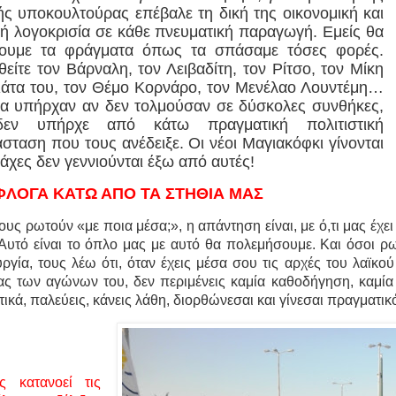
ής υποκουλτούρας επέβαλε τη δική της οικονομική και
κή λογοκρισία σε κάθε πνευματική παραγωγή. Εμείς θα
ουμε τα φράγματα όπως τα σπάσαμε τόσες φορές.
είτε τον Βάρναλη, τον Λειβαδίτη, τον Ρίτσο, τον Μίκη
ιάτα του, τον Θέμο Κορνάρο, τον Μενέλαο Λουντέμη…
α υπήρχαν αν δεν τολμούσαν σε δύσκολες συνθήκες,
εν υπήρχε από κάτω πραγματική πολιτιστική
σταση που τους ανέδειξε. Οι νέοι Μαγιακόφκι γίνονται
μάχες δεν γεννιούνται έξω από αυτές!
ΦΛΟΓΑ ΚΑΤΩ ΑΠΟ ΤΑ ΣΤΗΘΙΑ ΜΑΣ
ους ρωτούν «με ποια μέσα;», η απάντηση είναι, με ό,τι μας έχει
 Αυτό είναι το όπλο μας με αυτό θα πολεμήσουμε. Και όσοι ρω
ργία, τους λέω ότι, όταν έχεις μέσα σου τις αρχές του λαϊκού
ίας των αγώνων του, δεν περιμένεις καμία καθοδήγηση, καμία
τικά, παλεύεις, κάνεις λάθη, διορθώνεσαι και γίνεσαι πραγματικ
ς κατανοεί τις