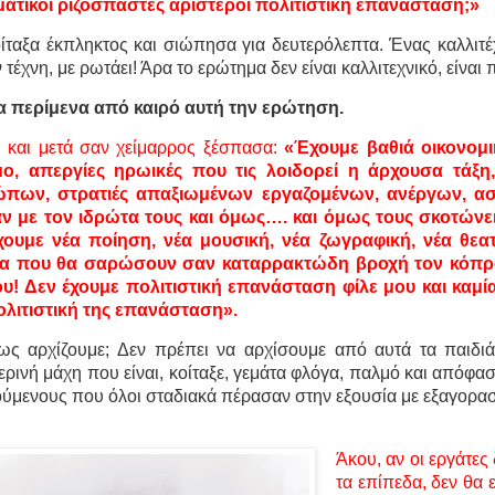
ατικοί ριζοσπάστες αριστεροί πολιτιστική επανάσταση;»
οίταξα έκπληκτος και σιώπησα για δευτερόλεπτα. Ένας καλλιτ
ν τέχνη, με ρωτάει! Άρα το ερώτημα δεν είναι καλλιτεχνικό, είναι 
α περίμενα από καιρό αυτή την ερώτηση.
 και μετά σαν χείμαρρος ξέσπασα:
«Έχουμε βαθιά οικονομικ
ο, απεργίες ηρωικές που τις λοιδορεί η άρχουσα τάξη,
πων, στρατιές απαξιωμένων εργαζομένων, ανέργων, α
αν με τον ιδρώτα τους και όμως…. και όμως τους σκοτώνει
χουμε νέα ποίηση, νέα μουσική, νέα ζωγραφική, νέα θεατρ
α που θα σαρώσουν σαν καταρρακτώδη βροχή τον κόπρο
υ! Δεν έχουμε πολιτιστική επανάσταση φίλε μου και καμί
ολιτιστική της επανάσταση».
ως αρχίζουμε; Δεν πρέπει να αρχίσουμε από αυτά τα παιδ
ρινή μάχη που είναι, κοίταξε, γεμάτα φλόγα, παλμό και απόφα
ούμενους που όλοι σταδιακά πέρασαν στην εξουσία με εξαγορασ
Άκου, αν οι εργάτες
τα επίπεδα, δεν θα ε