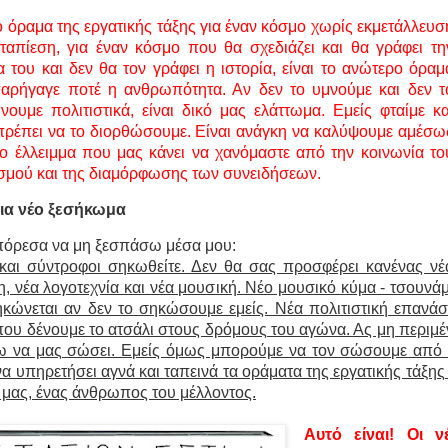
ο όραμα της εργατικής τάξης για έναν κόσμο χωρίς εκμετάλλευσ
αταπίεση, για έναν κόσμο που θα σχεδιάζει και θα γράφει τη
α του και δεν θα τον γράφει η ιστορία, είναι το ανώτερο όραμ
αρήγαγε ποτέ η ανθρωπότητα. Αν δεν το υμνούμε και δεν τ
νουμε πολιτιστικά, είναι δικό μας ελάττωμα. Εμείς φταίμε κα
 πρέπει να το διορθώσουμε. Είναι ανάγκη να καλύψουμε αμέσω
το έλλειμμα που μας κάνει να χανόμαστε από την κοινωνία το
ισμού και της διαμόρφωσης των συνειδήσεων.
ια νέο ξεσήκωμα
πόρεσα να μη ξεσπάσω μέσα μου:
 και σύντροφοι σηκωθείτε. Δεν θα σας προσφέρει κανένας νέ
, νέα λογοτεχνία και νέα μουσική. Νέο μουσικό κύμα - τσουνάμ
ηκώνεται αν δεν το σηκώσουμε εμείς. Νέα πολιτιστική επανάσ
που δένουμε το ατσάλι στους δρόμους του αγώνα. Ας μη περιμ
ω να μας σώσει. Εμείς όμως μπορούμε να τον σώσουμε από 
να υπηρετήσει αγνά και ταπεινά τα οράματα της εργατικής τάξης 
 μας, ένας άνθρωπος του μέλλοντος.
Αυτό είναι! Οι ν