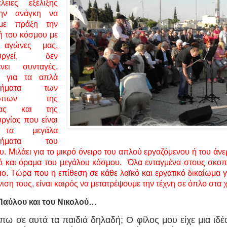
έλειες εξέλιξης
την ανάγκη να
υμε πράξη την
ή του κόσμου με
 αγώνες μας,
ουργεί, δεν
ένει συνταγές.
ι για τα απλά
λήματα των
ρώπων της
ίας και της
ργίας που είναι
 τα μεγάλα
λήματα του
. Μιλάει για το μικρό όνειρο του απλού εργαζόμενου ή του άνερ
κό και όραμα του μεγάλου κόσμου.
Όλα ενταγμένα στους σκοπο
ιο. Τώρα που η επίθεση σε κάθε λαϊκό και εργατικό δικαίωμα γ
ιση τους, είναι καιρός να μετατρέψουμε την τέχνη σε όπλο στα 
Παύλου και του Νικολού…
 πω σε αυτά τα παιδιά δηλαδή; Ο φίλος μου είχε μια ιδ