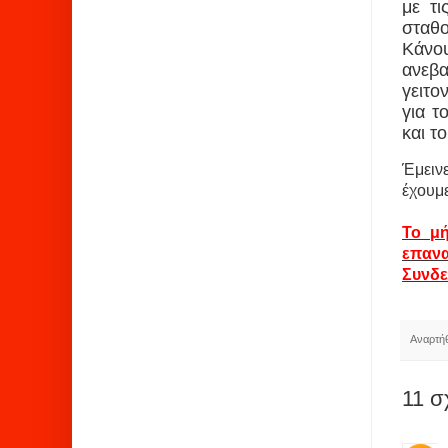
με τι
σταθο
Κάνου
ανεβα
γειτο
για τ
και τ
Έμειν
έχουμ
Το μή
επανα
Συνδε
Αναρτή
11 σ