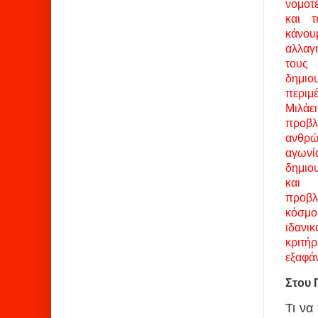
νομοτ
και 
κάνο
αλλαγ
τους
δημι
περιμ
Μιλάε
προβ
ανθ
αγων
δημιου
και
προβ
κόσμου
ιδανι
κριτήρ
εξαφάν
Στου 
Τι να