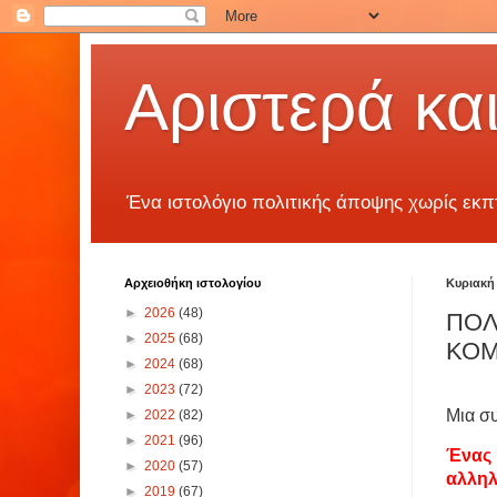
Αριστερά και
Ένα ιστολόγιο πολιτικής άποψης χωρίς εκπ
Αρχειοθήκη ιστολογίου
Κυριακή 
►
2026
(48)
ΠΟΛ
►
2025
(68)
ΚΟΜ
►
2024
(68)
►
2023
(72)
Μια σ
►
2022
(82)
►
2021
(96)
Ένας 
►
2020
(57)
αλληλ
►
2019
(67)