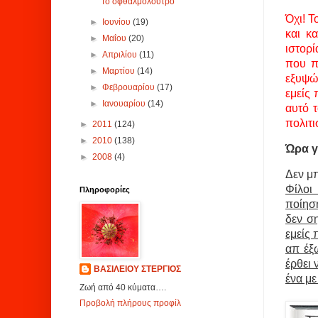
Το οφθαλμόλουτρο
Όχι! Τ
►
Ιουνίου
(19)
και κ
►
Μαΐου
(20)
ιστορί
►
Απριλίου
(11)
που π
►
Μαρτίου
(14)
εξυψώ
►
Φεβρουαρίου
(17)
εμείς
►
Ιανουαρίου
(14)
αυτό 
πολιτ
►
2011
(124)
►
2010
(138)
Ώρα γ
►
2008
(4)
Δεν μ
Φίλοι
Πληροφορίες
ποίηση
δεν σ
εμείς 
απ έξ
έρθει 
ΒΑΣΙΛΕΙΟΥ ΣΤΕΡΓΙΟΣ
ένα με
Ζωή από 40 κύματα….
Προβολή πλήρους προφίλ